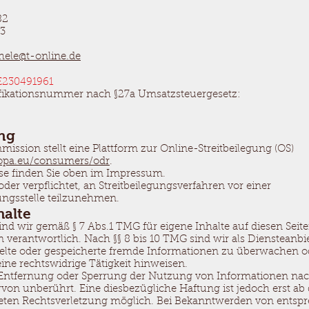
82
83
hele@t-online.de
230491961
fikationsnummer nach §27a Umsatzsteuergesetz:
ung
ission stellt eine Plattform zur Online-Streitbeilegung (OS)
ropa.eu/consumers/odr
.
se finden Sie oben im Impressum.
 oder verpflichtet, an Streitbeilegungsverfahren vor einer
ngsstelle teilzunehmen.
halte
sind wir gemäß § 7 Abs.1 TMG für eigene Inhalte auf diesen Sei
 verantwortlich. Nach §§ 8 bis 10 TMG sind wir als Diensteanbi
ittelte oder gespeicherte fremde Informationen zu überwachen
eine rechtswidrige Tätigkeit hinweisen.
 Entfernung oder Sperrung der Nutzung von Informationen na
rvon unberührt. Eine diesbezügliche Haftung ist jedoch erst ab
reten Rechtsverletzung möglich. Bei Bekanntwerden von entsp