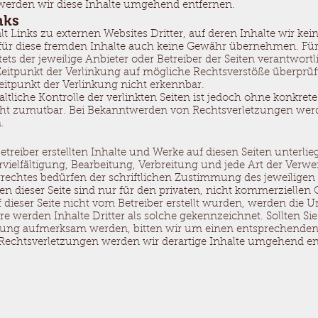
werden wir diese Inhalte umgehend entfernen.
nks
 Links zu externen Websites Dritter, auf deren Inhalte wir kei
ür diese fremden Inhalte auch keine Gewähr übernehmen. Für 
stets der jeweilige Anbieter oder Betreiber der Seiten verantwortl
itpunkt der Verlinkung auf mögliche Rechtsverstöße überprüf
itpunkt der Verlinkung nicht erkennbar.
tliche Kontrolle der verlinkten Seiten ist jedoch ohne konkret
cht zumutbar. Bei Bekanntwerden von Rechtsverletzungen werde
.
betreiber erstellten Inhalte und Werke auf diesen Seiten unterl
rvielfältigung, Bearbeitung, Verbreitung und jede Art der Verw
echtes bedürfen der schriftlichen Zustimmung des jeweiligen A
 dieser Seite sind nur für den privaten, nicht kommerziellen 
f dieser Seite nicht vom Betreiber erstellt wurden, werden die U
e werden Inhalte Dritter als solche gekennzeichnet. Sollten Si
zung aufmerksam werden, bitten wir um einen entsprechenden
echtsverletzungen werden wir derartige Inhalte umgehend en