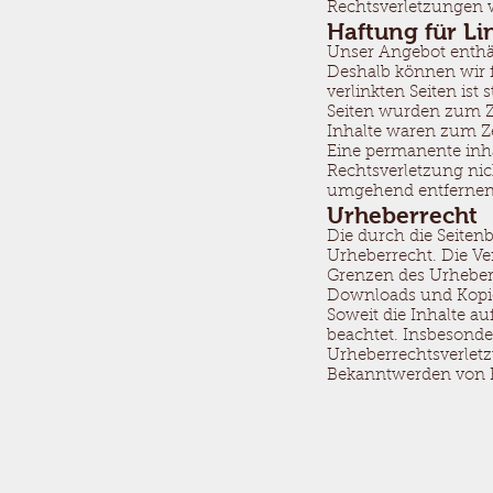
Rechtsverletzungen 
Haftung für Li
Unser Angebot enthält
Deshalb können wir f
verlinkten Seiten ist 
Seiten wurden zum Ze
Inhalte waren zum Ze
Eine permanente inhal
Rechtsverletzung ni
umgehend entfernen
Urheberrecht
Die durch die Seiten
Urheberrecht. Die Ve
Grenzen des Urheberr
Downloads und Kopien
Soweit die Inhalte au
beachtet. Insbesonder
Urheberrechtsverlet
Bekanntwerden von R