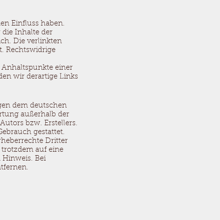
nen Einfluss haben.
die Inhalte der
ich. Die verlinkten
t. Rechtswidrige
e Anhaltspunkte einer
n wir derartige Links
iegen dem deutschen
ertung außerhalb der
utors bzw. Erstellers.
Gebrauch gestattet.
rheberrechte Dritter
e trotzdem auf eine
 Hinweis. Bei
tfernen.